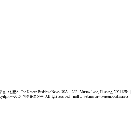
불교신문사 The Korean Buddhist News USA | 3321 Murray Lane, Flushing, NY 11354 | 
pyright ⓒ2013 미주불교신문. All right reserved. mail to
webmaster@koreanbuddhism.us