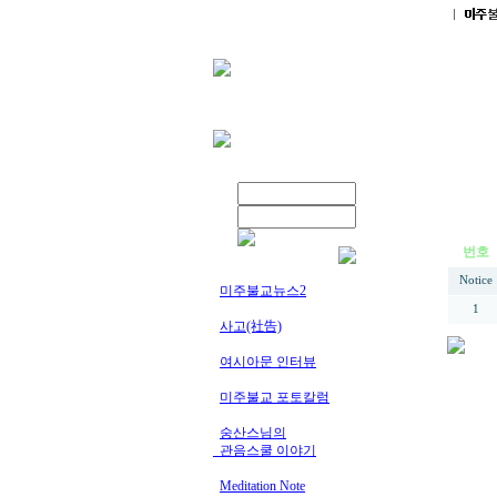
번호
Notice
미주불교뉴스2
1
사고(社告)
여시아문 인터뷰
미주불교 포토칼럼
숭산스님의
_관음스쿨 이야기
Meditation Note