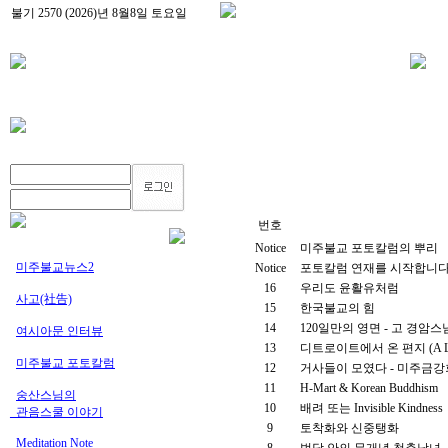
번호
Notice
미주불교 포토칼럼의 뿌리
미주불교뉴스2
Notice
포토칼럼 연재를 시작합니
16
우리도 윤활유처럼
사고(社告)
15
한국불교의 힘
14
120일만의 영면 - 고 경암
여시아문 인터뷰
13
디트로이트에서 온 편지 (A Letter
미주불교 포토칼럼
12
거사들이 모였다 - 미주금강
11
H-Mart & Korean Buddhism
숭산스님의
10
배려 또는 Invisible Kindness
_관음스쿨 이야기
9
토착화와 신중탱화
Meditation Note