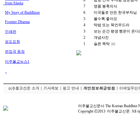
8
법당 안의 무개념 청춘남녀
from Alaska
7
명품 봉축의식
My Story of Buddhism
6
미국돌로 만든 한국부처님
5
볼수록 좋아요
Frontier Dharma
4
딱밤 또는 묵언무드라
3
보는 순간 평생 행운이 온다
인쇄판
2
개념사진
보도요청
1
슬픈 목탁
[1]
편집국 동정
미주불교뉴스1
미주불교신문사 The Korean Buddhist News 
Copyright ⓒ2013 미주불교신문. All right