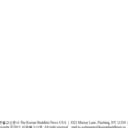
불교신문사 The Korean Buddhist News USA | 3321 Murray Lane, Flushing, NY 11354 | 
pyright ⓒ2013 미주불교신문. All right reserved. mail to
webmaster@koreanbuddhism.us