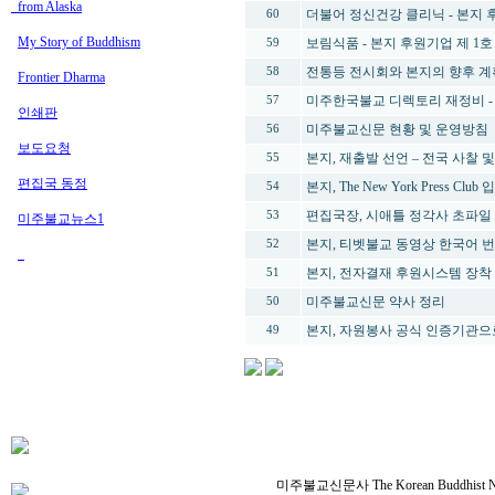
from Alaska
더불어 정신건강 클리닉 - 본지 
60
My Story of Buddhism
보림식품 - 본지 후원기업 제 1호
59
전통등 전시회와 본지의 향후 계
58
Frontier Dharma
미주한국불교 디렉토리 재정비 - 
57
인쇄판
미주불교신문 현황 및 운영방침
56
보도요청
본지, 재출발 선언 – 전국 사찰 
55
편집국 동정
본지, The New York Press Club 
54
편집국장, 시애틀 정각사 초파일
53
미주불교뉴스1
본지, 티벳불교 동영상 한국어 번
52
본지, 전자결재 후원시스템 장착
51
미주불교신문 약사 정리
50
본지, 자원봉사 공식 인증기관으로
49
미주불교신문사 The Korean Buddhist News 