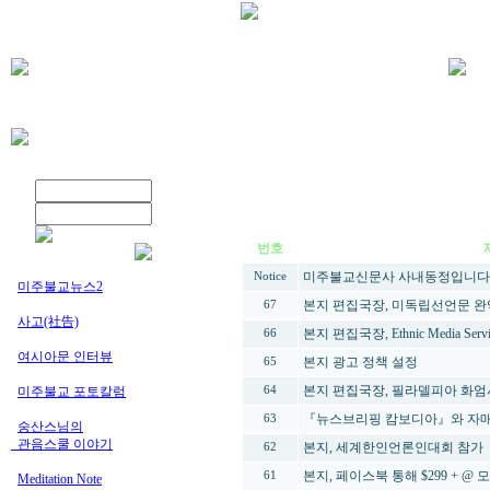
번호
미주불교신문사 사내동정입니다
Notice
미주불교뉴스2
본지 편집국장, 미독립선언문 완
67
사고(社告)
본지 편집국장, Ethnic Media Se
66
여시아문 인터뷰
본지 광고 정책 설정
65
본지 편집국장, 필라델피아 화엄
미주불교 포토칼럼
64
『뉴스브리핑 캄보디아』와 자매
63
숭산스님의
_관음스쿨 이야기
본지, 세계한인언론인대회 참가
62
본지, 페이스북 통해 $299 + @ 
61
Meditation Note