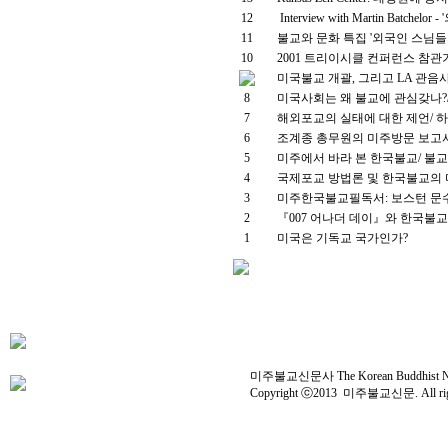
12
Interview with Martin Bat
11
불교와 문화 특집 '외국인 스님들
10
2001 트리이시클 컨퍼런스 참관
미국불교 개괄, 그리고 LA 관음사 
8
미국사회는 왜 불교에 관심갖나?
7
해외포교의 실태에 대한 제언/ 
6
조계종 총무원의 미주방문 보고서
5
미주에서 바라 본 한국불교/ 불
4
국제포교 방법론 및 한국불교의 
3
미주한국불교필독서: 보스턴 문수
2
『007 어나더 데이』와 한국불
1
미국은 기독교 국가인가?
미주불교신문사 The Korean Buddhist News 
Copyright ⓒ2013 미주불교신문. All right