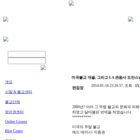
미국불교 개괄, 그리고 LA 관음사 도안스님 생
개요
2014-01-16 23:26:57, 조회 :
15
편집장
사찰 & 불교센터
불교단체
2000년? 아마 그 무렵 불교와 문화의 의
영어권센터
하였고 달마붐은 번역을 하였습니다.
**********
Online Groups
미국의 주말 불교
Blog Center
에드 매카시/ 이종권