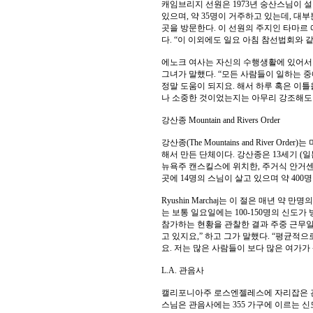
캐임브리지 선원은 1973년 숭산스님이 설
있으며, 약 35명이 거주하고 있는데, 대
곳을 방문한다. 이 선원의 주지인 타마르 
다. “이 이외에도 일요 아침 참선법회와 
에노크 여사는 자신의 수행생활에 있어서 
그녀가 말했다. “모든 사람들이 일하는 
정말 도움이 되지요. 해서 하루 혹은 이틀
나 소중한 것이었는지는 아무리 강조해도 
강산종 Mountain and Rivers Order
강산종(The Mountains and River Orde
해서 만든 단체이다. 강산종은 13세기 (
뉴욕주 캔스킬스에 위치한, 주거식 안거센터인 젠
곳에 14명의 스님이 살고 있으며 약 40
Ryushin Marchaj는 이 절은 매년 
는 보통 일요일에는 100-150명의 신도
참가하는 현황을 관찰한 결과 주중 근무일
고 있지요,” 하고 그가 말했다. “평균적으
요. 저는 많은 사람들이 보다 많은 여가가
L.A. 관음사
캘리포니아주 로스엔젤레스에 자리잡은 관
스님은 관음사에는 355 가구에 이르는 신도