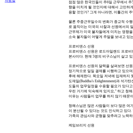
자료실
점점 많은 한국인들이 주6일 근무에서 주
향을 미치게 될 것인지에 대해서 고민하게
용할 것인가? 그게 아니라면, 이틀간의 주
물론 주중근무일수의 변화가 종교적 수행에
로 움직이는 미국의 사찰과 선원에서의 일
근무제가 미국 불자들에게 미치는 영향을
소속 불자들이 어떻게 주말을 보내고 있
프로비덴스 선원
프로비덴스 선원은 로드아일랜드 프로비덴스에 위
본사이다. 현재 5명의 비구스님이 살고 있
프로비덴스 선원의 달력을 살펴보면 선원의
정기적으로 일일 결제를 시행하고 있으며
후에 해제한다. 목요일 저녁에 입재하지 못
도재일(Buddha’s Enlightenment
도들의 업무일정을 수용할 필요가 있다고 
우린 거기에 익숙해져 있지요,” 하고 청해
이유는 사람들이 업무를 하지 않기 때문이
청해스님은 많은 사람들이 보다 많은 여가
이 분산될 수 있다는 것도 인식하고 있다
가족의 관심사와 균형을 맞추려고 노력하지
케임브리지 선원