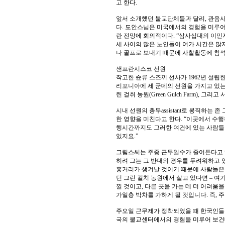
고 한다.
앞서 소개했던 불교단체들과 달리, 관음사는
다. 도안스님은 미국에서의 경험을 미루어
란 전망에 회의적이다. “삼사십대의 이민자
세 사이의 많은 노인들이 여가 시간은 많
나 골프로 보내기 때문에 사찰활동에 참석
샌프란시스코 선원
작고한 슌류 스즈끼 선사가 1962년 설립
리포니아에 세 군데의 선원을 가지고 있는데, 샌
린 걸취 농원(Green Gulch Farm), 그리고 
시내 선원의 총무assistant로 봉직하는
한 영향을 미친다고 한다. “이곳에서 수행
행시간까지도 그러한 여건에 있는 사람들이
있지요.”
그림스씨는 주중 근무일수가 줄어든다고 해
히려 그는 그 반대의 경우를 두려워하고 있
흥거리가 생겨날 것이기 때문에 사람들은 
던 그린 걸치 농원에서 살고 있다면 – 여
낄 것이고, 다른 곳을 가는 데 더 어려움
가일층 박차를 가하게 될 것입니다. 즉,
주오일 근무제가 정착되었을 때 한국인들은 
국의 불교센터에서의 경험을 미루어 보건대