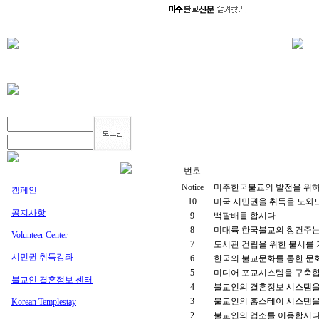
번호
Notice
미주한국불교의 발전을 위하
캠페인
10
미국 시민권을 취득을 도와
공지사항
9
백팔배를 합시다
8
미대륙 한국불교의 창건주
Volunteer Center
7
도서관 건립을 위한 불서를
시민권 취득강좌
6
한국의 불교문화를 통한 문
5
미디어 포교시스템을 구축합
불교인 결혼정보 센터
4
불교인의 결혼정보 시스템
3
불교인의 홈스테이 시스템을
Korean Templestay
2
불교인의 업소를 이용합시