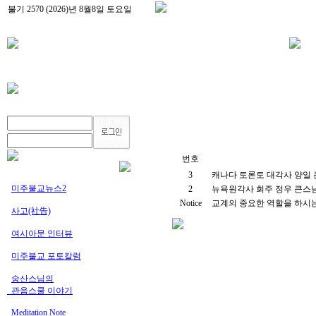
번호
3
캐나다 토론토 대각사 양일
미주불교뉴스2
2
뉴욕원각사 회주 정우 큰스
Notice
교계의 중요한 역할을 하시
사고(社告)
여시아문 인터뷰
미주불교 포토칼럼
숭산스님의
_관음스쿨 이야기
Meditation Note