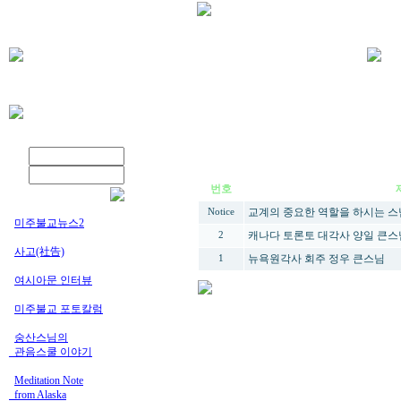
번호
교계의 중요한 역할을 하시는 
Notice
미주불교뉴스2
캐나다 토론토 대각사 양일 큰스
2
사고(社告)
뉴욕원각사 회주 정우 큰스님
1
여시아문 인터뷰
미주불교 포토칼럼
숭산스님의
_관음스쿨 이야기
Meditation Note
from Alaska