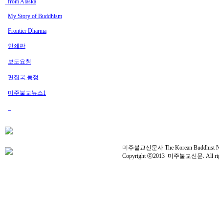
from Alaska
My Story of Buddhism
Frontier Dharma
인쇄판
보도요청
편집국 동정
미주불교뉴스1
미주불교신문사 The Korean Buddhist News 
Copyright ⓒ2013 미주불교신문. All right