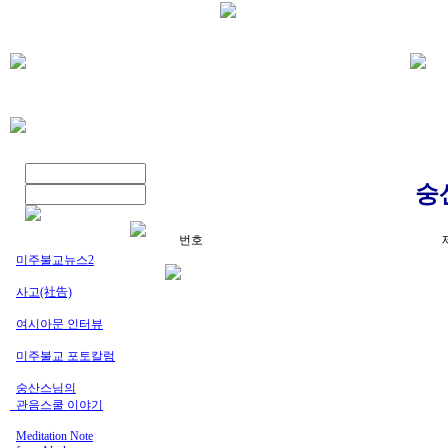
숭
번호
미주불교뉴스2
사고(社告)
여시아문 인터뷰
미주불교 포토칼럼
숭산스님의
_관음스쿨 이야기
Meditation Note