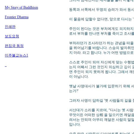
그러자 임제선사는 제자들을 불러 이렇게
My Story of Buddhism
동쪽과 서쪽에서 두명의 승려가 와서 동시에
Frontier Dharma
이 물음에 답할수 없다면, 앞으로 다시는 
인쇄판
주인이 된다는 것은 부처에게도 의지하지
로서 부처를 만나면 부처를 죽이고 조사를
보도요청
부처라던가 조사라던가 하는 관념을 떠올리
편집국 동정
을 뛰어넘기를 바랍니다. 스승의 발자취만
지 마라. 라고 합니다. 누가 어떤 방법
미주불교뉴스1
스스로 주인이 되어 자신에게 맞는 수행법
는지 어째서 그런 것인지 의심하고 깊이 
면 주인이 되지 못하게 됩니다. 그래서 깨
이 아닙니다.
옛날 사명대사가 불가에 입문하기 위해 서
는가?'
그러자 사명이 답하길 '옛 사람들의 길을 
서산대가 소리를 지르며, “다시는 옛 사람
무엇이든 어떠한 상相 을 일으키면 깨달
려서는 안되며 아무리 깨달은 사람의 말
입니다.