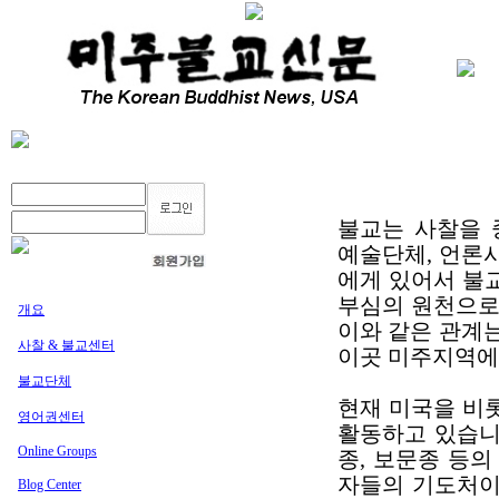
불교는 사찰을 
예술단체, 언론
에게 있어서 불
부심의 원천으로
개요
이와 같은 관계
사찰 & 불교센터
이곳 미주지역에
불교단체
현재 미국을 비
영어권센터
활동하고 있습니
Online Groups
종, 보문종 등
자들의 기도처이
Blog Center