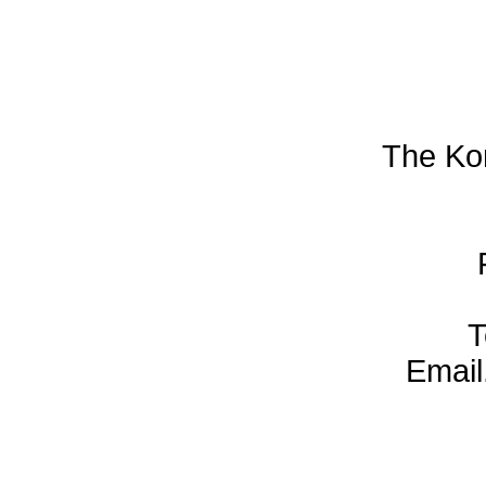
The Ko
T
Email